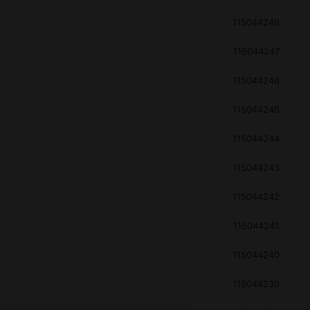
115044248
115044247
115044246
115044245
115044244
115044243
115044242
115044241
115044240
115044239