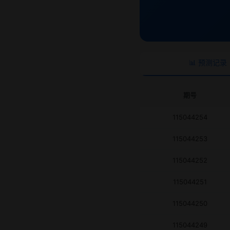
📊 预测记录
期号
115044254
115044253
115044252
115044251
115044250
115044249