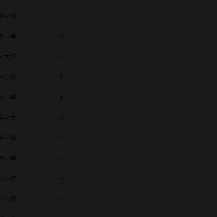
半✓双
✓
半✓单
✓
✓大单
✓
✗小单
✗
✗小单
✗
半✓大
✓
半✓单
✓
半✓单
✓
✓小单
✓
✓小双
✓