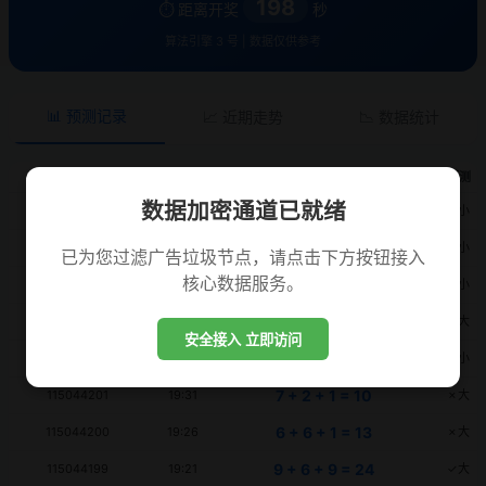
198
⏱️ 距离开奖
秒
算法引擎 3 号 | 数据仅供参考
📊 预测记录
📈 近期走势
📉 数据统计
期号
时间
开奖
预测
数据加密通道已就绪
7 + 5 + 5 = 17
115044206
19:57
✗小
9 + 0 + 2 = 11
115044205
19:51
✓小
已为您过滤广告垃圾节点，请点击下方按钮接入
核心数据服务。
8 + 1 + 3 = 12
115044204
19:46
✓小
2 + 0 + 9 = 11
115044203
19:41
✗大
安全接入 立即访问
3 + 3 + 5 = 11
115044202
19:36
✓小
7 + 2 + 1 = 10
115044201
19:31
✗大
6 + 6 + 1 = 13
115044200
19:26
✗大
9 + 6 + 9 = 24
115044199
19:21
✓大