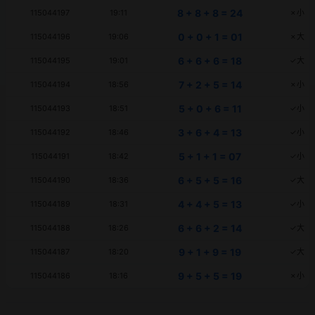
8 + 8 + 8 = 24
115044197
19:11
✗小
0 + 0 + 1 = 01
115044196
19:06
✗大
6 + 6 + 6 = 18
115044195
19:01
✓大
7 + 2 + 5 = 14
115044194
18:56
✗小
5 + 0 + 6 = 11
115044193
18:51
✓小
3 + 6 + 4 = 13
115044192
18:46
✓小
5 + 1 + 1 = 07
115044191
18:42
✓小
6 + 5 + 5 = 16
115044190
18:36
✓大
4 + 4 + 5 = 13
115044189
18:31
✓小
6 + 6 + 2 = 14
115044188
18:26
✓大
9 + 1 + 9 = 19
115044187
18:20
✓大
9 + 5 + 5 = 19
115044186
18:16
✗小