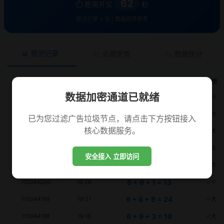
62
⏱️ 距离开奖
秒
算法引擎 4 号 | 数据仅供参考
📊 预测记录
📈 近期走势
📉 数据统计
期号
时间
开奖
预测
数据加密通道已就绪
9 + 0 + 2 = 11
115044205
19:51
✓小
8 + 1 + 3 = 12
115044204
19:46
✗大
已为您过滤广告垃圾节点，请点击下方按钮接入
核心数据服务。
2 + 0 + 9 = 11
115044203
19:41
✗大
3 + 3 + 5 = 11
115044202
19:36
✗大
安全接入 立即访问
7 + 2 + 1 = 10
115044201
19:31
✗大
6 + 6 + 1 = 13
115044200
19:26
✓小
9 + 6 + 9 = 24
115044199
19:21
✓大
6 + 9 + 3 = 18
115044198
19:16
✓大