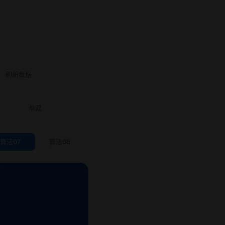
刷新数据
单双
算法07
算法08