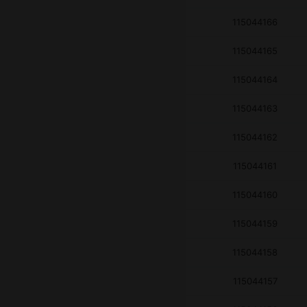
115044166
115044165
115044164
115044163
115044162
115044161
115044160
115044159
115044158
115044157