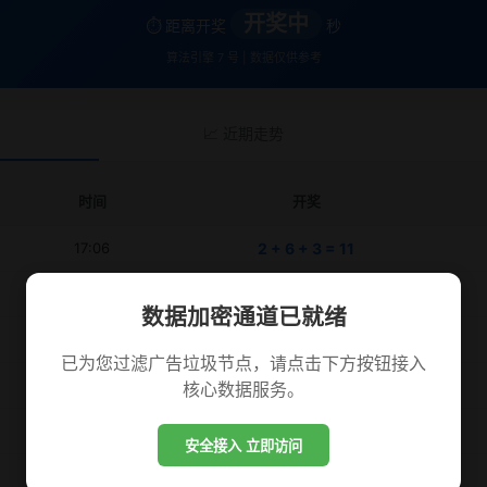
开奖中
⏱️ 距离开奖
秒
算法引擎 7 号 | 数据仅供参考
📈 近期走势
时间
开奖
17:06
2 + 6 + 3 = 11
17:01
9 + 6 + 8 = 23
数据加密通道已就绪
16:56
1 + 6 + 3 = 10
已为您过滤广告垃圾节点，请点击下方按钮接入
16:50
1 + 0 + 0 = 01
核心数据服务。
16:46
5 + 9 + 3 = 17
安全接入 立即访问
16:41
9 + 8 + 1 = 18