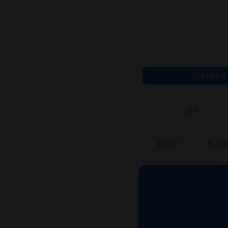
台湾28预测
组合
算法01
算法02