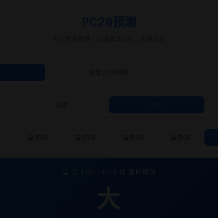
PC28预测
专业开奖数据 | 智能算法分析 | 实时更新
加拿大28预测
杀组
大小
算法03
算法04
算法05
算法06
🔮 第 115044173 期 智能预测
大