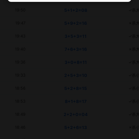
19:50
5+1+2=08
✓杀
19:47
5+9+2=16
✗杀
19:43
3+5+3=11
✓杀
19:40
7+6+3=16
✗杀
19:36
3+0+8=11
✓杀
19:33
2+5+3=10
✓杀
18:56
5+2+8=15
✓杀
18:53
8+1+8=17
✓杀
18:49
2+2+0=04
✓杀
18:46
5+2+6=13
✗杀