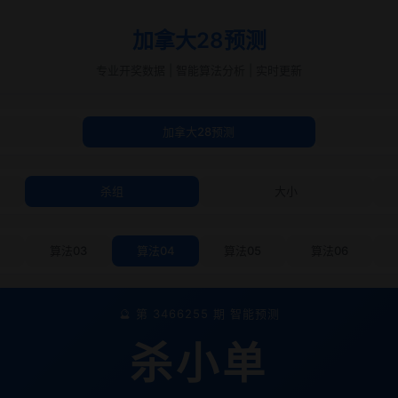
加拿大28预测
专业开奖数据 | 智能算法分析 | 实时更新
加拿大28预测
杀组
大小
算法03
算法04
算法05
算法06
🔮 第 3466255 期 智能预测
杀小单