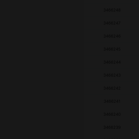
3466248
3466247
3466246
3466245
3466244
3466243
3466242
3466241
3466240
3466239